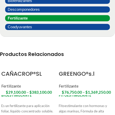
Biofertilizantes
Descomponedores
Fertilizante
Coadyuvantes
Productos Relacionados
CAÑACROP®SL
GREENGO®s.l
Fertilizante
Fertilizante
$
29,100.00
–
$
383,100.00
$
76,750.00
–
$
1,369,250.00
BIOESTIMULANTE
FITOESTIMULANTE
Es un fertilizante para aplicación
Fitoestimulante con hormonas y
foliar, líquido concentrado soluble.
algas marinas, Fórmula de alta