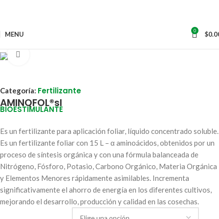
0
MENU
$
0.0
Click to enlarge
Fertilizante
Categoría:
AMINQFOL®sl
BIOESTIMULANTE
Es un fertilizante para aplicación foliar, líquido concentrado soluble.
Es un fertilizante foliar con 15 L – α aminoácidos, obtenidos por un
proceso de síntesis orgánica y con una fórmula balanceada de
Nitrógeno, Fósforo, Potasio, Carbono Orgánico, Materia Orgánica
y Elementos Menores rápidamente asimilables. Incrementa
significativamente el ahorro de energía en los diferentes cultivos,
mejorando el desarrollo, producción y calidad en las cosechas.