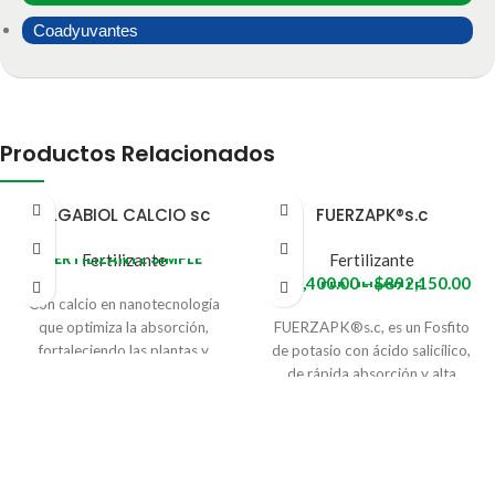
Coadyuvantes
Productos Relacionados
ALGABIOL CALCIO sc
FUERZAPK®s.c
FERTILIZANTE SIMPLE
Fertilizante
Fertilizante
FERTILIZANTE
$
51,400.00
–
$
892,150.00
Con calcio en nanotecnología
que optimiza la absorción,
FUERZAPK®s.c, es un Fosfito
fortaleciendo las plantas y
de potasio con ácido salicílico,
mejorando la calidad de los
de rápida absorción y alta
cultivos. Corrige deficiencias de
movilidad, mejora el
calcio y mejora la estructura y
metabolismo de la planta y
pH del suelo.
activa defensas naturales con
efecto fungistático.