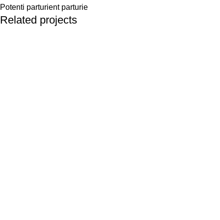
Potenti parturient parturie
Related projects
Decor
Et vestibulum quis a suspendisse