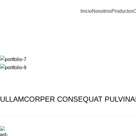
Inicio
Nosotros
Productos
C
Cultivandounfuturosostenible
Portfolio
Inicio
Portfolio
Rhoncus quisque sollicitudin
ULLAMCORPER CONSEQUAT PULVINA